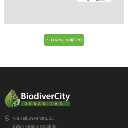
Via dell’Università, 25
89124 Reggio Calabria