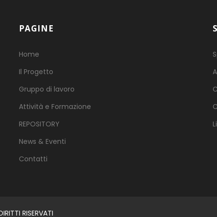
PAGINE
Home
S
Il Progetto
A
Gruppo di lavoro
C
Attività e Formazione
C
REPOSITORY
L
News & Eventi
Contatti
RITTI RISERVATI