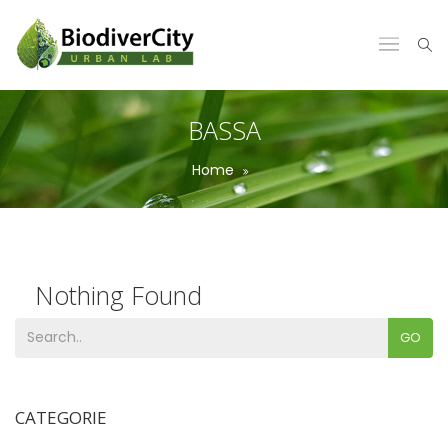
BASSA
Home
Nothing Found
GO
Sorry, but no posts matched your search terms.
CATEGORIE