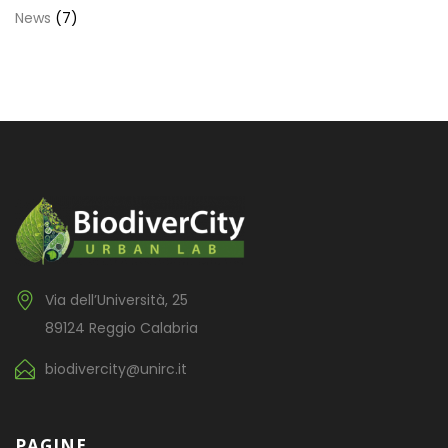
News
(7)
Via dell’Università, 25
89124 Reggio Calabria
biodivercity@unirc.it
PAGINE