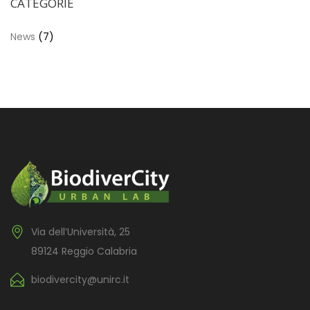
CATEGORIE
News
(7)
Via dell’Università, 25
89124 Reggio Calabria
biodivercity@unirc.it