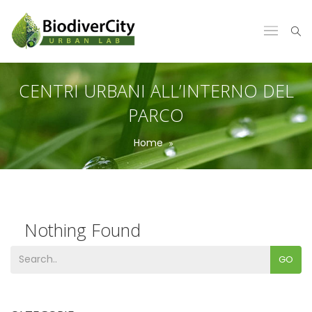
CENTRI URBANI ALL’INTERNO DEL
PARCO
Home
Nothing Found
GO
Sorry, but no posts matched your search terms.