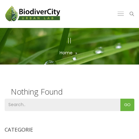
II
Home
Nothing Found
GO
Sorry, but no posts matched your search terms.
CATEGORIE