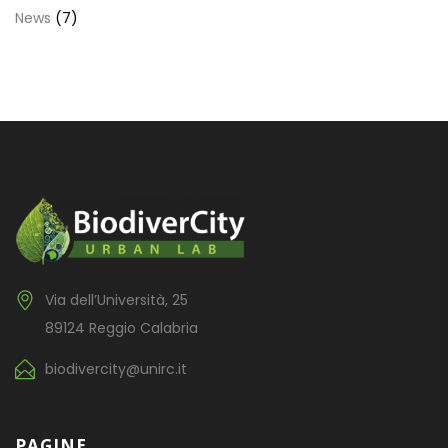
News
(7)
Via dell’Università, 25
89124 Reggio Calabria
biodivercity@unirc.it
PAGINE