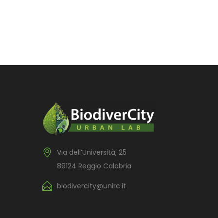
Via dell’Università, 25
89124 Reggio Calabria
biodivercity@unirc.it