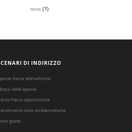
News
(7)
SCENARI DI INDIRIZZO
pecie fasce altimetriche
baco delle specie
entri Parco Aspromonte
ensimento aree emblematiche
inee guida