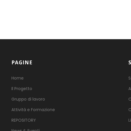
PAGINE
Home
S
Il Progetto
A
Gruppo di lavoro
C
Attività e Formazione
C
REPOSITORY
L
News & Eventi