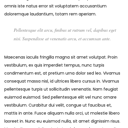
omnis iste natus error sit voluptatem accusantium
doloremque laudantium, totam rem aperiam.
Pellentesque elit arcu, finibus ut rutrum vel, dapibus eget
nisi. Suspendisse at venenatis arcu, et accumsan ante.
Maecenas iaculis fringilla magna sit amet volutpat. Proin
vestibulum, ex quis imperdiet tempus, nunc turpis
condimentum est, at pretium urna dolor sed leo. Vivamus
consequat massa nisl, id ultrices libero cursus in. Vivamus
pellentesque turpis ut sollicitudin venenatis. Nam feugiat
euismod euismod. Sed pellentesque elit vel nunc ornare
vestibulum. Curabitur dui velit, congue ut faucibus et,
mattis in ante. Fusce aliquam nulla orci, ut molestie libero
laoreet in. Nunc eu euismod nulla, sit amet dignissim risus.