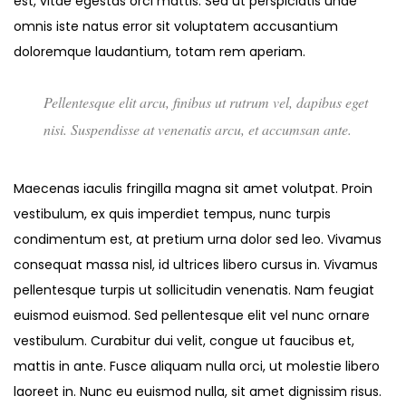
est, vitae egestas orci mattis. Sed ut perspiciatis unde
omnis iste natus error sit voluptatem accusantium
doloremque laudantium, totam rem aperiam.
Pellentesque elit arcu, finibus ut rutrum vel, dapibus eget
nisi. Suspendisse at venenatis arcu, et accumsan ante.
Maecenas iaculis fringilla magna sit amet volutpat. Proin
vestibulum, ex quis imperdiet tempus, nunc turpis
condimentum est, at pretium urna dolor sed leo. Vivamus
consequat massa nisl, id ultrices libero cursus in. Vivamus
pellentesque turpis ut sollicitudin venenatis. Nam feugiat
euismod euismod. Sed pellentesque elit vel nunc ornare
vestibulum. Curabitur dui velit, congue ut faucibus et,
mattis in ante. Fusce aliquam nulla orci, ut molestie libero
laoreet in. Nunc eu euismod nulla, sit amet dignissim risus.