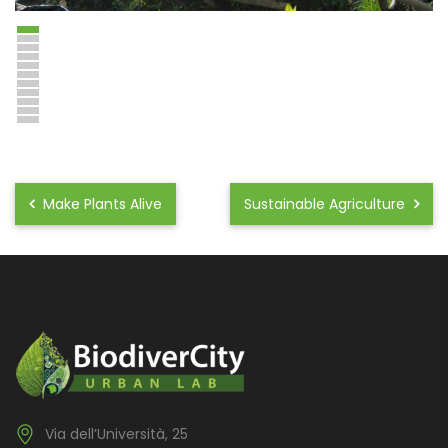
Make Plants Alive
Sustainable Agriculture
Via dell’Università, 25