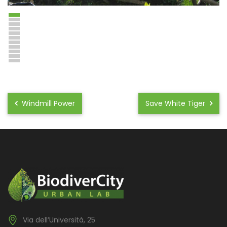
Windmill Power
Save White Tiger
Via dell’Università, 25