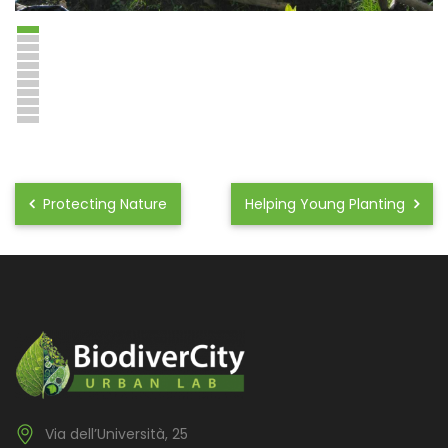
Protecting Nature
Helping Young Planting
Via dell’Università, 25