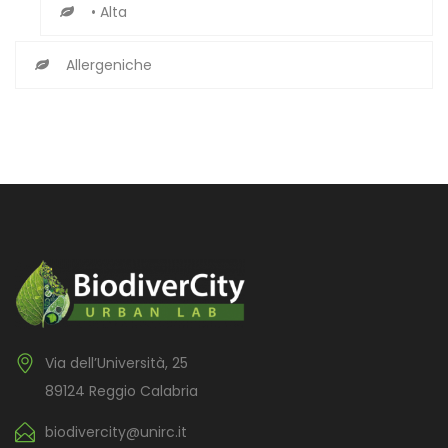
• Alta
Allergeniche
Via dell’Università, 25
89124 Reggio Calabria
biodivercity@unirc.it