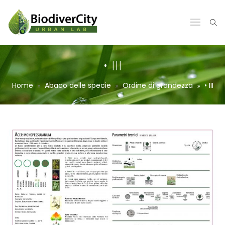
• III
Home
Abaco delle specie
Ordine di grandezza
• III