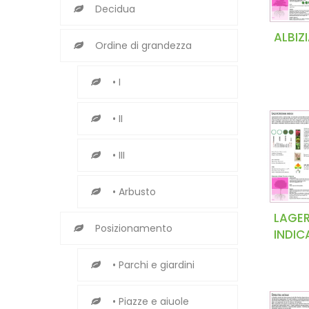
Decidua
ALBIZI
Ordine di grandezza
• I
• II
• III
• Arbusto
LAGE
Posizionamento
INDIC
• Parchi e giardini
• Piazze e aiuole