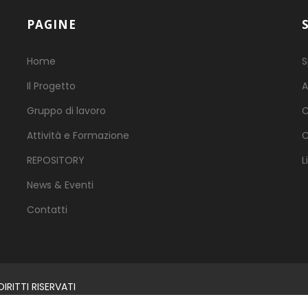
PAGINE
Home
S
Il Progetto
A
Gruppo di lavoro
C
Attività e Formazione
C
REPOSITORY
L
News & Eventi
Contatti
RITTI RISERVATI