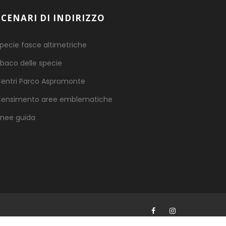
SCENARI DI INDIRIZZO
pecie fasce altimetriche
baco delle specie
entri Parco Aspromonte
ensimento aree emblematiche
inee guida