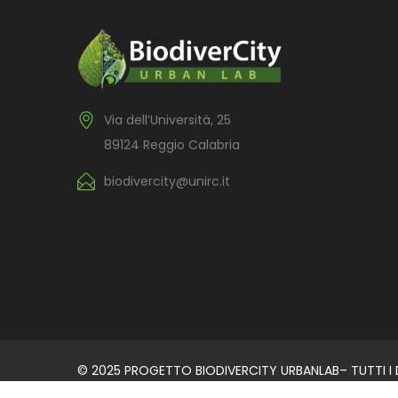
Via dell’Università, 25
89124 Reggio Calabria
biodivercity@unirc.it
© 2025 PROGETTO BIODIVERCITY URBANLAB– TUTTI I DI