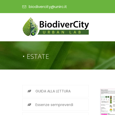
biodivercity@unirc.it
• ESTATE
GUIDA ALLA LETTURA
Essenze sempreverdi