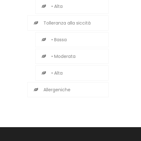
• Alta
Tolleranza alla siccità
• Bassa
• Moderata
• Alta
Allergeniche