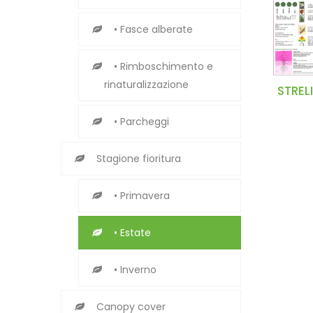
• Fasce alberate
• Rimboschimento e
rinaturalizzazione
STREL
• Parcheggi
Stagione fioritura
• Primavera
• Estate
• Inverno
Canopy cover