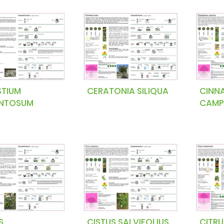
STIUM
CERATONIA SILIQUA
CINN
NTOSUM
CAMP
S
CISTUS SALVIFOLIUS
CITRU