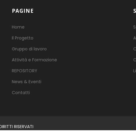
PAGINE
Home
S
Il Progetto
A
Gruppo di lavoro
C
Attività e Formazione
C
REPOSITORY
L
News & Eventi
Contatti
RITTI RISERVATI