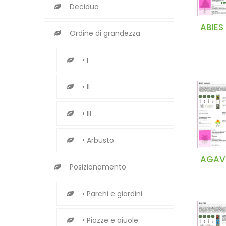
Decidua
ABIES
Ordine di grandezza
• I
• II
• III
• Arbusto
AGAV
Posizionamento
• Parchi e giardini
• Piazze e aiuole