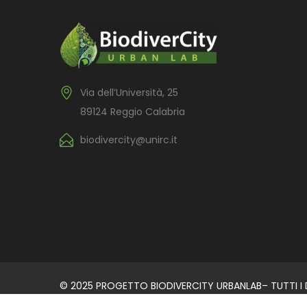
Via dell’Università, 25
89124 Reggio Calabria
biodivercity@unirc.it
© 2025 PROGETTO BIODIVERCITY URBANLAB– TUTTI I DI