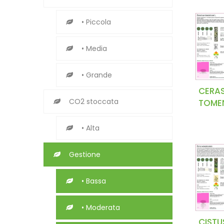
• Piccola
• Media
• Grande
CERA
CO2 stoccata
TOME
• Alta
Gestione
• Bassa
• Moderata
CISTU