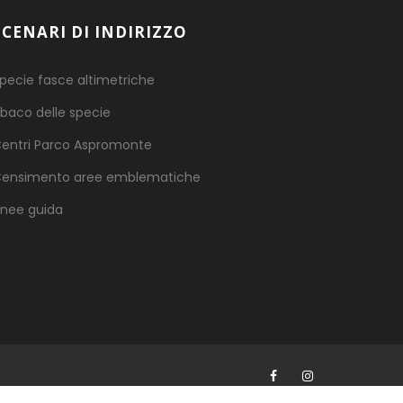
SCENARI DI INDIRIZZO
pecie fasce altimetriche
baco delle specie
entri Parco Aspromonte
ensimento aree emblematiche
inee guida