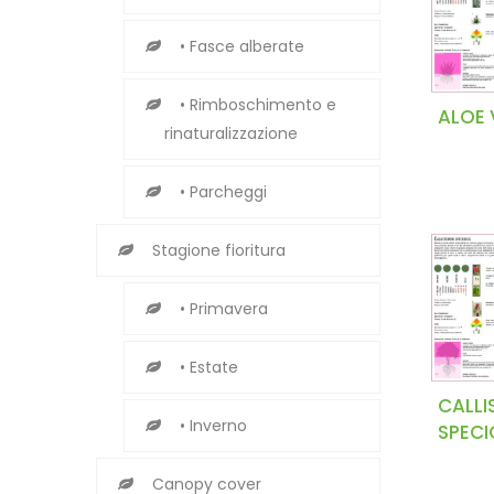
• Fasce alberate
• Rimboschimento e
ALOE 
rinaturalizzazione
• Parcheggi
Stagione fioritura
• Primavera
• Estate
CALL
• Inverno
SPECI
Canopy cover