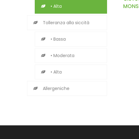
MONSP
• Alta
Tolleranza alla siccità
• Bassa
• Moderata
• Alta
Allergeniche