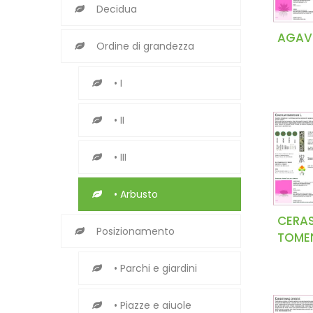
Decidua
AGAV
Ordine di grandezza
• I
• II
• III
• Arbusto
CERA
Posizionamento
TOME
• Parchi e giardini
• Piazze e aiuole