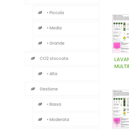
• Piccola
• Media
• Grande
CO2 stoccata
LAVA
MULTI
• Alta
Gestione
• Bassa
• Moderata