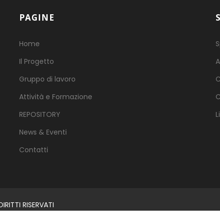
PAGINE
Home
S
Il Progetto
A
Gruppo di lavoro
C
Attività e Formazione
C
REPOSITORY
L
News & Eventi
Contatti
RITTI RISERVATI