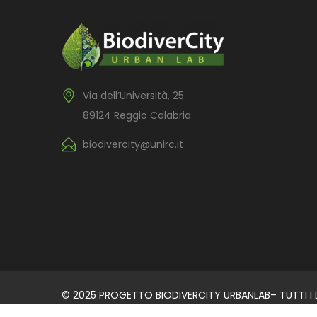
Via dell’Università, 25
89124 Reggio Calabria
biodivercity@unirc.it
© 2025 PROGETTO BIODIVERCITY URBANLAB– TUTTI I DI