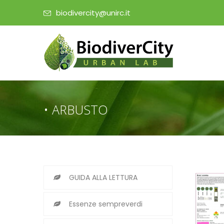
biodivercity@unirc.it
• ARBUSTO
GUIDA ALLA LETTURA
Essenze sempreverdi