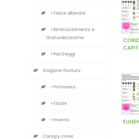
• Fasce alberate
• Rimboschimento e
rinaturalizzazione
CORI
CAPI
• Parcheggi
Stagione fioritura
• Primavera
• Estate
• Inverno
EUGEN
Canopy cover