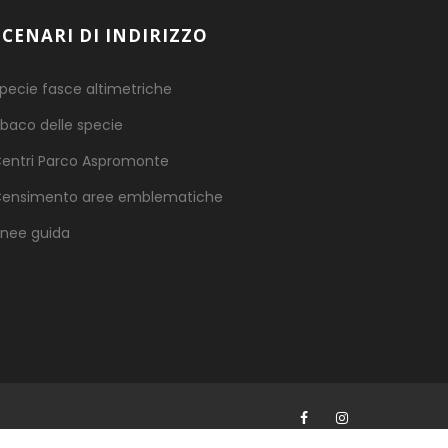
SCENARI DI INDIRIZZO
pecie fasce altimetriche
baco delle specie
entri Parco Aspromonte
ensimento aree emblematiche
inee guida