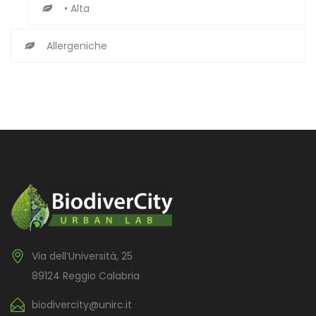
• Alta
Allergeniche
Via dell’Università, 25
89124 Reggio Calabria
biodivercity@unirc.it