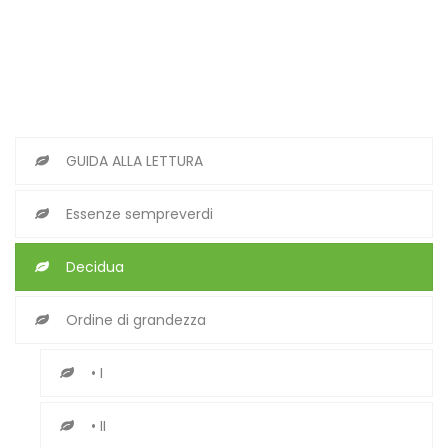
GUIDA ALLA LETTURA
Essenze sempreverdi
Decidua
Ordine di grandezza
• I
• II