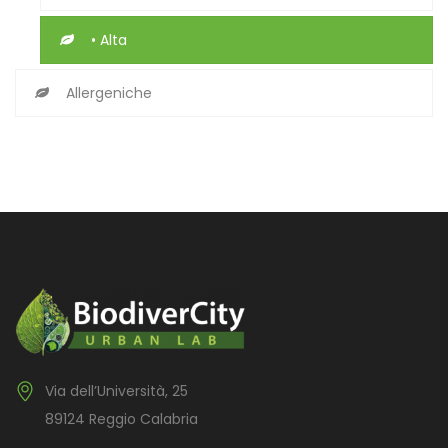
• Alta
Allergeniche
Via dell’Università, 25
89124 Reggio Calabria