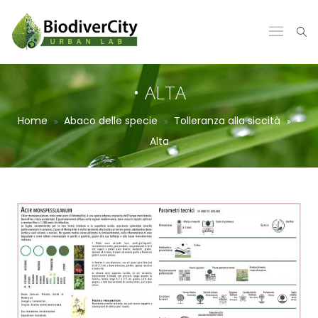
• ALTA
Home
Abaco delle specie
Tolleranza alla siccità
•
Alta